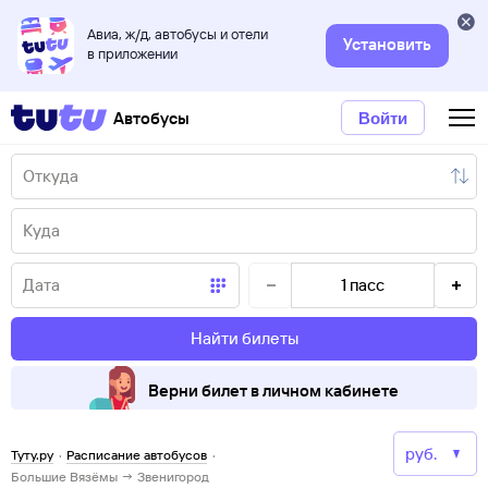
Авиа, ж/д, автобусы и отели
Установить
в приложении
Автобусы
Войти
1
пасс
Найти билеты
Верни билет в личном кабинете
Туту.ру
·
Расписание автобусов
·
Большие Вязёмы → Звенигород