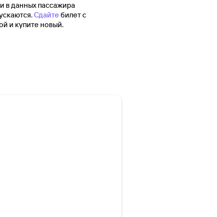
 в данных пассажира
ускаются.
Сдайте
билет с
й и купите новый.