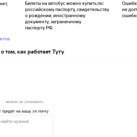
Билеты на автобус можно купить по:
Ошибки
нет,
российскому паспорту, свидетельству
не доп
о
рождении, иностранному
ошибко
документу, заграничному
паспорту
РФ.
ветов
о том, как работает Туту
можно не указывать
 придёт на вашу эл.почту