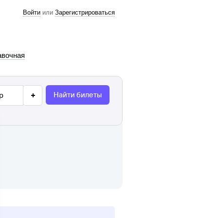
Войти
или
Зарегистрироваться
авочная
Найти билеты
р