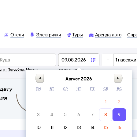
ы
Отели
Электрички
Туры
Аренда авто
Спр
1
пассажи
анкт-Петербург
,
Москва
сегодня,
завтра
Август 2026
дату
ПН
ВТ
СР
ЧТ
ПТ
СБ
ВС
ния
1
2
3
4
5
6
7
8
9
10
11
12
13
14
15
16
Верни билет в личном кабинете