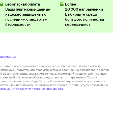
Безопасная оплата
Более
Ваши платежные данные
20 000 направлений
надежно защищены по
Выбирайте среди
последним стандартам
большого количества
безопасности.
перевозчиков.
евозчикам
 сайте Туту.ру, включая стоимость электронных авиа- и ж/д билетов,
автобусы и туристского продукта, а также расписание самолетов, поездов,
усов взяты из официальных источников. Туристский продукт, электронные
ектронные билеты на автобусы предоставляются партнерами Туту.ру
 с учетом сервисного сбора Туту.ру. Окончательную сумму можно увидеть
аказа. При использовании материалов ссылка на сайт Туту.ру обязательна.
отношении обработки персональных данных