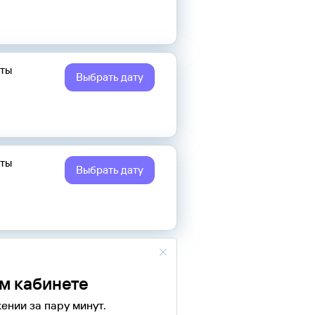
еты
Выбрать дату
еты
Выбрать дату
ом кабинете
ении за пару минут.