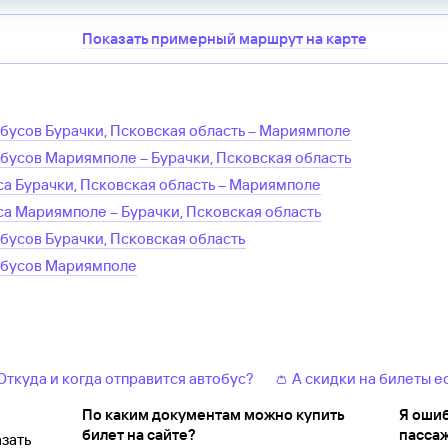
Показать примерный маршрут на карте
обусов
Бурачки, Псковская область
–
Мариямполе
обусов
Мариямполе
–
Бурачки, Псковская область
са
Бурачки, Псковская область
–
Мариямполе
са
Мариямполе
–
Бурачки, Псковская область
обусов
Бурачки, Псковская область
обусов
Мариямполе
 Откуда и когда отправится автобус?
👛 А скидки на билеты е
По каким документам можно купить
Я ошиб
билет на сайте?
пассаж
зать