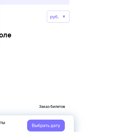
поле
Заказ билетов
еты
Выбрать дату