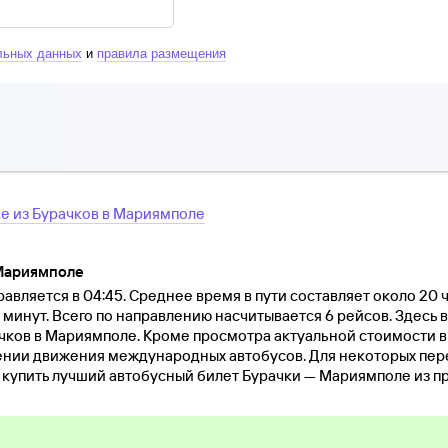
льных данных
и
правила размещения
се
из
Бурачков
в
Мариямполе
 Мариямполе
авляется в 04:45. Среднее время в пути составляет около 20 
0 минут. Всего по направлению насчитывается 6 рейсов. Здесь 
чков в Мариямполе. Кроме просмотра актуальной стоимости в
нии движения международных автобусов. Для некоторых пер
и купить лучший автобусный билет Бурачки — Мариямполе из п