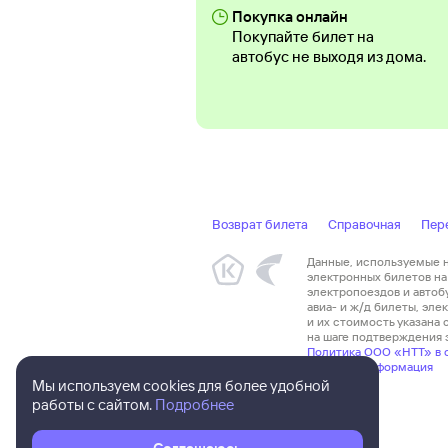
Покупка онлайн
Покупайте билет на
автобус не выходя из дома.
Возврат билета
Справочная
Пер
Данные, используемые на
электронных билетов на 
электропоездов и автоб
авиа- и ж/д билеты, эл
и их стоимость указана
на шаге подтверждения з
Политика ООО «НТТ» в 
Правовая информация
Мы используем cookies для более удобной
работы с сайтом.
Подробнее