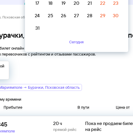
17
18
19
20
21
22
23
24
25
26
27
28
29
30
и, Псковская область → Мариямполе
31
Бурачки, Псковская область → Мариям
Сегодня
 билет онлайн на автобус из
Бурачков
в
Мариямполе
. Все
 перевозчиков с рейтингом и отзывами пассажиров.
той
Мариямполе → Бурачки, Псковская область
ому времени
Прибытие
В пути
Цена от
:45
20 ч
Пока не продаем бил
на рейс
прямой рейс
иямполе