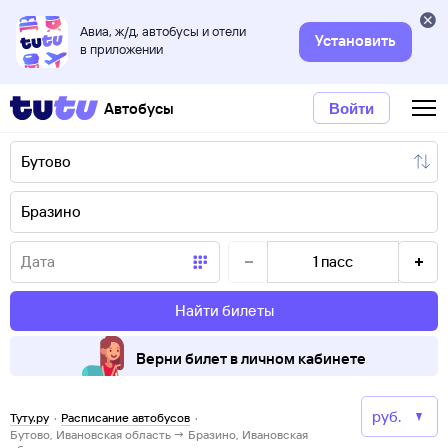
Авиа, ж/д, автобусы и отели
Установить
в приложении
Автобусы
Войти
1
пасс
Найти билеты
Верни билет в личном кабинете
Туту.ру
·
Расписание автобусов
·
Бутово, Ивановская область → Бразино, Ивановская