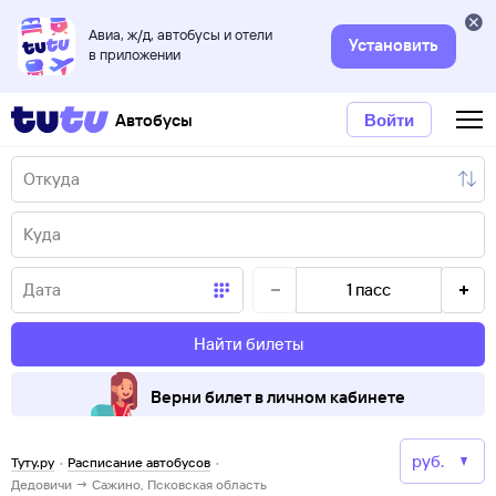
Авиа, ж/д, автобусы и отели
Установить
в приложении
Автобусы
Войти
1
пасс
Найти билеты
Верни билет в личном кабинете
Туту.ру
·
Расписание автобусов
·
Дедовичи → Сажино, Псковская область