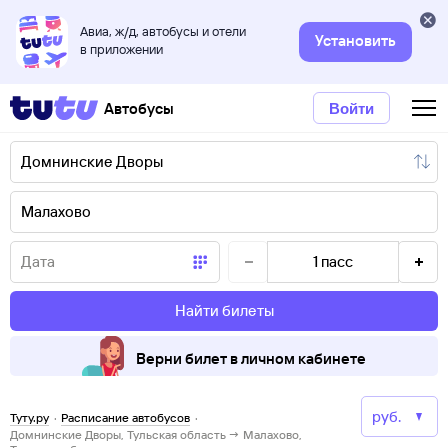
Авиа, ж/д, автобусы и отели
Установить
в приложении
Автобусы
Войти
1
пасс
Найти билеты
Верни билет в личном кабинете
Туту.ру
·
Расписание автобусов
·
Домнинские Дворы, Тульская область → Малахово,