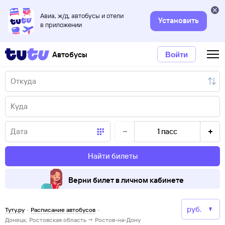
Авиа, ж/д, автобусы и отели
Установить
в приложении
Автобусы
Войти
1
пасс
Найти билеты
Верни билет в личном кабинете
Туту.ру
·
Расписание автобусов
·
Донецк, Ростовская область → Ростов-на-Дону