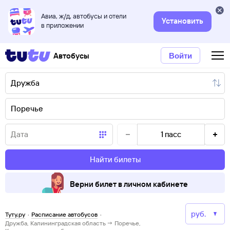
Авиа, ж/д, автобусы и отели
Установить
в приложении
Автобусы
Войти
1
пасс
Найти билеты
Верни билет в личном кабинете
Туту.ру
·
Расписание автобусов
·
Дружба, Калининградская область → Поречье,