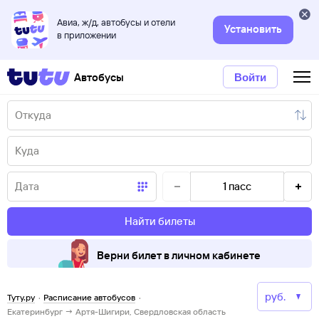
Авиа, ж/д, автобусы и отели
Установить
в приложении
Автобусы
Войти
1
пасс
Найти билеты
Верни билет в личном кабинете
Туту.ру
·
Расписание автобусов
·
Екатеринбург → Артя-Шигири, Свердловская область