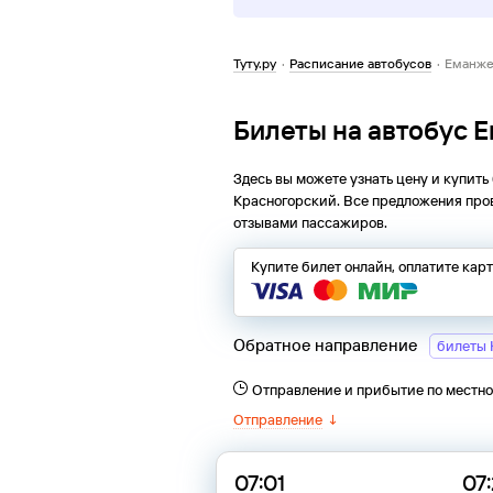
Туту.ру
·
Расписание автобусов
·
Еманже
Билеты на автобус 
Здесь вы можете узнать цену и купить
Красногорский
. Все предложения про
отзывами пассажиров.
Купите билет онлайн, оплатите кар
Обратное направление
билеты 
Отправление и прибытие по местн
Отправление
↓
07:01
07