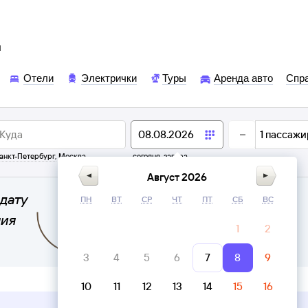
ы
Отели
Электрички
Туры
Аренда авто
Спр
1
пассажи
анкт-Петербург
,
Москва
сегодня,
завтра
Август 2026
дату
ПН
ВТ
СР
ЧТ
ПТ
СБ
ВС
ния
1
2
3
4
5
6
7
8
9
10
11
12
13
14
15
16
Верни билет в личном кабинете