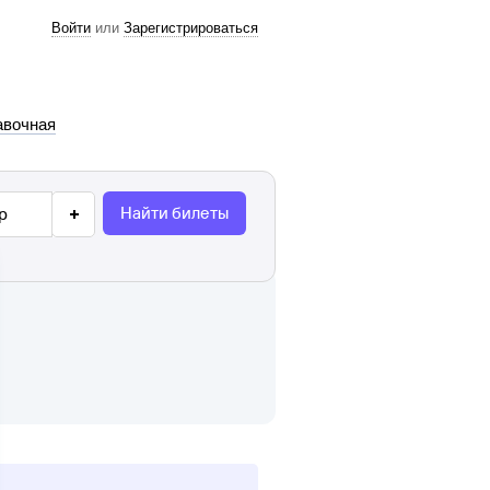
Войти
или
Зарегистрироваться
авочная
Найти билеты
р