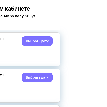
ом кабинете
ении за пару минут.
еты
Выбрать дату
еты
Выбрать дату