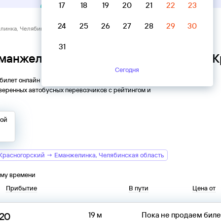
17
18
19
20
21
22
23
24
25
26
27
28
29
30
линка, Челябинская область → Красногорский
31
Еманжелинка, Челябинская область → 
Сегодня
 билет онлайн на автобус из
Еманжелинки
в
веренных автобусных перевозчиков с рейтингом и
той
Красногорский → Еманжелинка, Челябинская область
ому времени
Прибытие
В пути
Цена от
:20
19 м
Пока не продаем бил