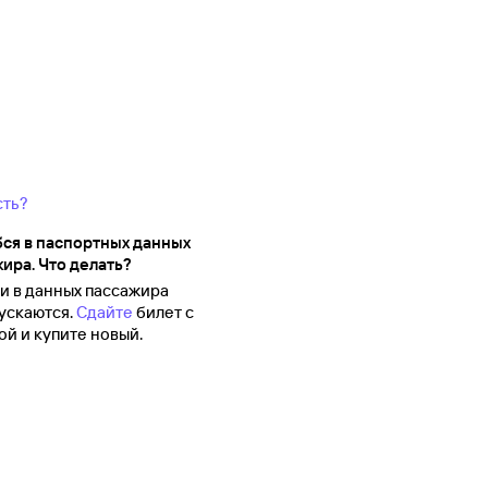
сть?
ся в паспортных данных
ира. Что делать?
 в данных пассажира
ускаются.
Сдайте
билет с
й и купите новый.