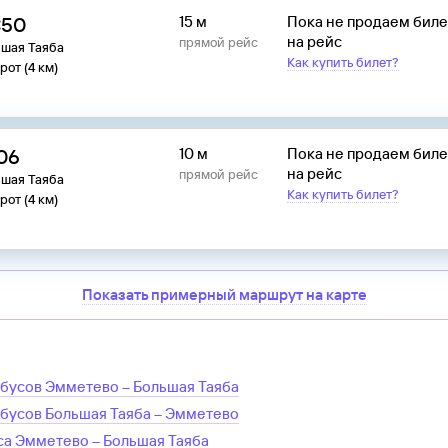
:50
15 м
Пока не продаем бил
на рейс
прямой рейс
ьшая Таяба
Как купить билет?
рот (4 км)
:06
10 м
Пока не продаем бил
на рейс
прямой рейс
ьшая Таяба
Как купить билет?
рот (4 км)
Показать примерный маршрут на карте
обусов
Эмметево
–
Большая Таяба
обусов
Большая Таяба
–
Эмметево
са
Эмметево
–
Большая Таяба