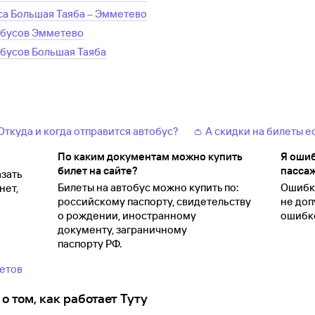
са
Большая Таяба
–
Эмметево
обусов
Эмметево
обусов
Большая Таяба
 Откуда и когда отправится автобус?
👛 А скидки на билеты е
По каким документам можно купить
Я ошиб
билет на сайте?
пассаж
зать
Билеты на автобус можно купить по:
Ошибки
нет,
российскому паспорту, свидетельству
не доп
о
рождении, иностранному
ошибко
документу, заграничному
паспорту
РФ.
ветов
о том, как работает Туту