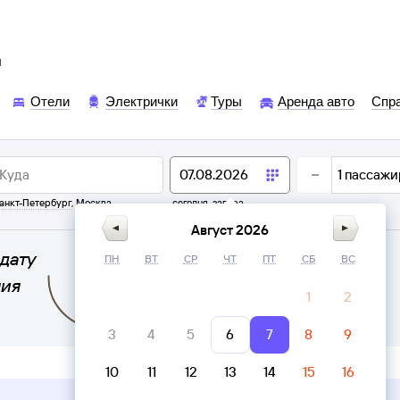
ы
Отели
Электрички
Туры
Аренда авто
Спр
1
пассажи
анкт-Петербург
,
Москва
сегодня,
завтра
Август 2026
дату
ПН
ВТ
СР
ЧТ
ПТ
СБ
ВС
ния
1
2
3
4
5
6
7
8
9
10
11
12
13
14
15
16
Верни билет в личном кабинете