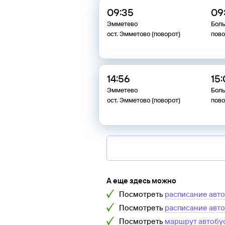
09:35
09
Эмметево
Бол
ост. Эмметово (поворот)
пово
14:56
15
Эмметево
Бол
ост. Эмметово (поворот)
пово
А еще здесь можно
Посмотреть
расписание авт
Посмотреть
расписание авт
Посмотреть
маршрут автобу