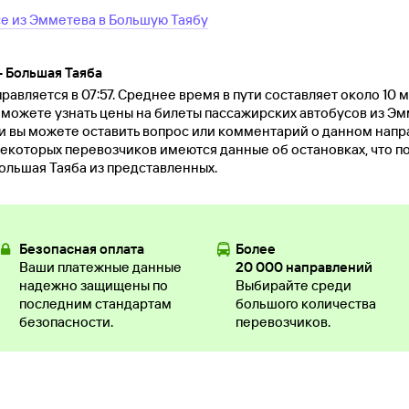
се
из
Эмметева
в
Большую Таябу
 Большая Таяба
авляется в 07:57. Среднее время в пути составляет около 10 
ы можете узнать цены на билеты пассажирских автобусов из Э
и вы можете оставить вопрос или комментарий о данном нап
екоторых перевозчиков имеются данные об остановках, что п
ольшая Таяба из представленных.
Безопасная оплата
Более
Ваши платежные данные
20 000 направлений
надежно защищены по
Выбирайте среди
последним стандартам
большого количества
безопасности.
перевозчиков.