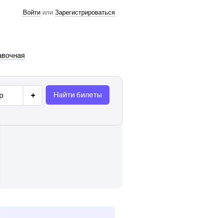
Войти
или
Зарегистрироваться
авочная
Найти билеты
р