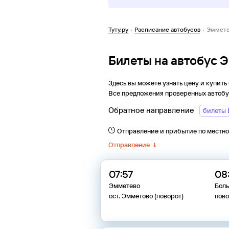
Туту.ру
·
Расписание автобусов
·
Эммете
Билеты на автобус 
Здесь вы можете узнать цену и купить
Все предложения проверенных автобу
Обратное направление
билеты 
Отправление и прибытие по местн
Отправление
↓
07:57
08
Эмметево
Бол
ост. Эмметово (поворот)
пово