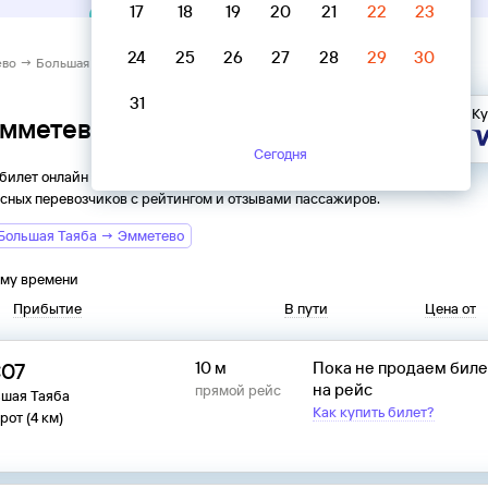
17
18
19
20
21
22
23
24
25
26
27
28
29
30
во → Большая Таяба
31
Ку
Эмметево → Большая Таяба
Сегодня
 билет онлайн на автобус из
Эмметева
в
Большую Таябу
.
сных перевозчиков с рейтингом и отзывами пассажиров.
Большая Таяба → Эмметево
ому времени
Прибытие
В пути
Цена от
:07
10 м
Пока не продаем бил
на рейс
прямой рейс
ьшая Таяба
Как купить билет?
рот (4 км)