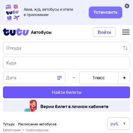
Авиа, ж/д, автобусы и отели
Установить
в приложении
Автобусы
Войти
1
пасс
Найти билеты
Верни билет в личном кабинете
Туту.ру
·
Расписание автобусов
·
Евпатория → Новоозёрное