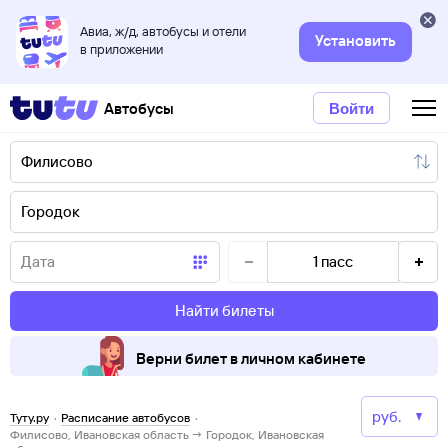
Авиа, ж/д, автобусы и отели
Установить
в приложении
Автобусы
Войти
1
пасс
Найти билеты
Верни билет в личном кабинете
Туту.ру
·
Расписание автобусов
·
Филисово, Ивановская область → Городок, Ивановская