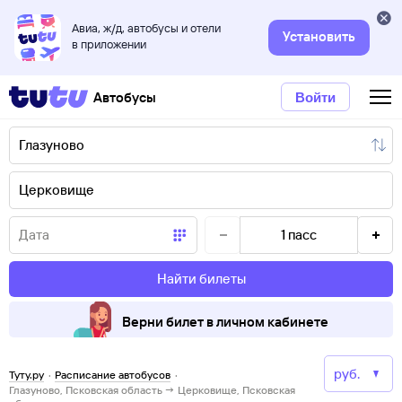
Авиа, ж/д, автобусы и отели
Установить
в приложении
Автобусы
Войти
1
пасс
Найти билеты
Верни билет в личном кабинете
Туту.ру
·
Расписание автобусов
·
Глазуново, Псковская область → Церковище, Псковская