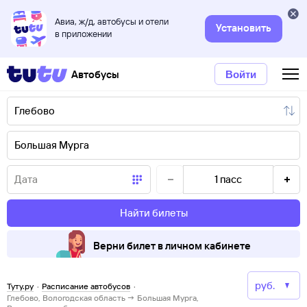
Авиа, ж/д, автобусы и отели
Установить
в приложении
Автобусы
Войти
1
пасс
Найти билеты
Верни билет в личном кабинете
Туту.ру
·
Расписание автобусов
·
Глебово, Вологодская область → Большая Мурга,