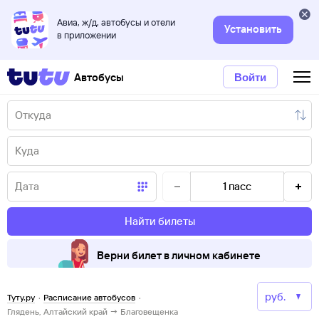
Авиа, ж/д, автобусы и отели
Установить
в приложении
Автобусы
Войти
1
пасс
Найти билеты
Верни билет в личном кабинете
Туту.ру
·
Расписание автобусов
·
Глядень, Алтайский край → Благовещенка