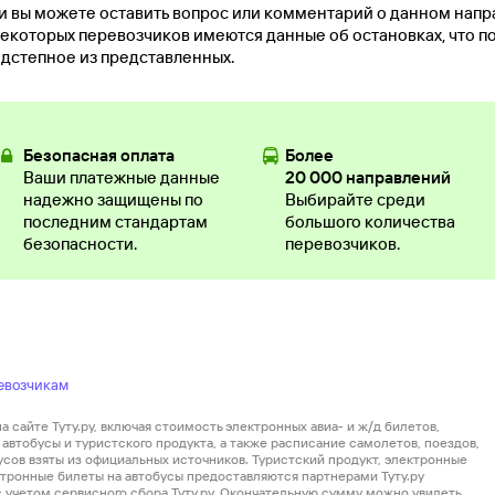
и вы можете оставить вопрос или комментарий о данном нап
екоторых перевозчиков имеются данные об остановках, что п
дстепное из представленных.
Безопасная оплата
Более
Ваши платежные данные
20 000 направлений
надежно защищены по
Выбирайте среди
последним стандартам
большого количества
безопасности.
перевозчиков.
евозчикам
 сайте Туту.ру, включая стоимость электронных авиа- и ж/д билетов,
автобусы и туристского продукта, а также расписание самолетов, поездов,
усов взяты из официальных источников. Туристский продукт, электронные
ектронные билеты на автобусы предоставляются партнерами Туту.ру
 с учетом сервисного сбора Туту.ру. Окончательную сумму можно увидеть