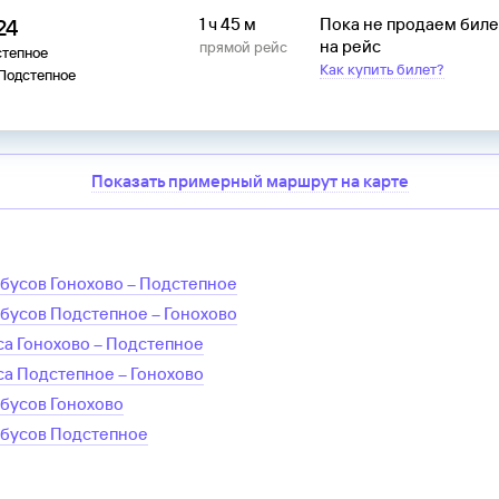
24
1 ч 45 м
Пока не продаем бил
на рейс
прямой рейс
степное
Как купить билет?
 Подстепное
Показать примерный маршрут на карте
обусов
Гонохово
–
Подстепное
обусов
Подстепное
–
Гонохово
са
Гонохово
–
Подстепное
са
Подстепное
–
Гонохово
обусов
Гонохово
обусов
Подстепное