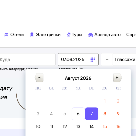
ы
Отели
Электрички
Туры
Аренда авто
Спр
1
пассажи
анкт-Петербург
,
Москва
сегодня,
завтра
Август 2026
дату
ПН
ВТ
СР
ЧТ
ПТ
СБ
ВС
ния
1
2
3
4
5
6
7
8
9
10
11
12
13
14
15
16
Верни билет в личном кабинете