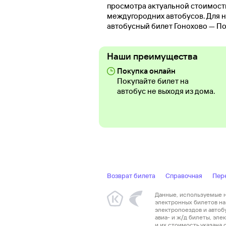
просмотра актуальной стоимост
междугородних автобусов. Для н
автобусный билет Гонохово — По
Наши преимущества
Покупка онлайн
Покупайте билет на
автобус не выходя из дома.
Возврат билета
Справочная
Пер
Данные, используемые на
электронных билетов на 
электропоездов и автоб
авиа- и ж/д билеты, эл
и их стоимость указана