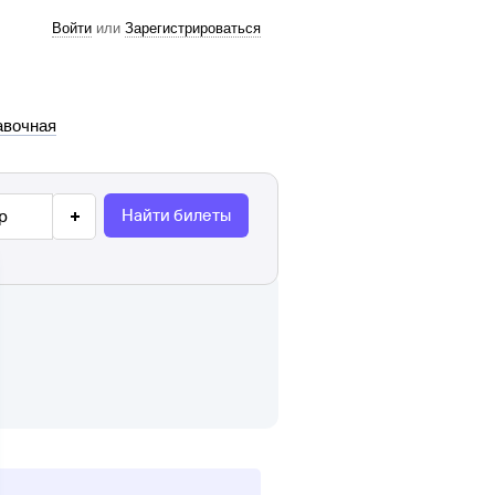
Войти
или
Зарегистрироваться
авочная
Найти билеты
р