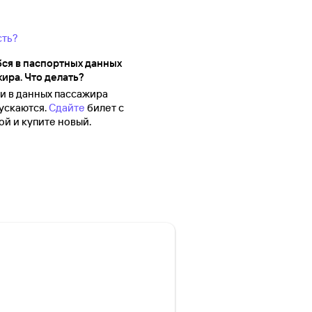
сть?
ся в паспортных данных
ира. Что делать?
 в данных пассажира
ускаются.
Сдайте
билет с
й и купите новый.