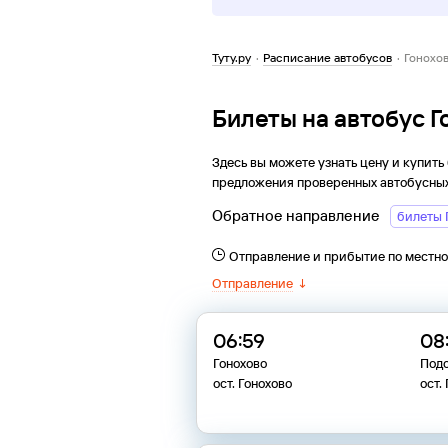
Туту.ру
·
Расписание автобусов
·
Гонохо
Билеты на автобус 
Здесь вы можете узнать цену и купить
предложения проверенных автобусных
Обратное направление
билеты 
Отправление и прибытие по местн
Отправление
↓
06:59
08
Гонохово
Под
ост. Гонохово
ост.