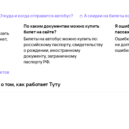
 Откуда и когда отправится автобус?
👛 А скидки на билеты е
По каким документам можно купить
Я ошиб
билет на сайте?
пассаж
зать
Билеты на автобус можно купить по:
Ошибки
нет,
российскому паспорту, свидетельству
не доп
о
рождении, иностранному
ошибко
документу, заграничному
паспорту
РФ.
ветов
о том, как работает Туту