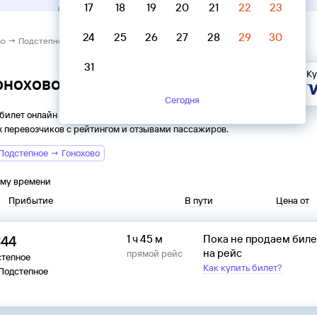
17
18
19
20
21
22
23
24
25
26
27
28
29
30
во → Подстепное
31
Ку
Гонохово → Подстепное
Сегодня
 билет онлайн на автобус из
Гонохово
в
Подстепное
. Все
 перевозчиков с рейтингом и отзывами пассажиров.
Подстепное → Гонохово
ому времени
Прибытие
В пути
Цена от
:44
1 ч 45 м
Пока не продаем бил
на рейс
прямой рейс
степное
Как купить билет?
 Подстепное