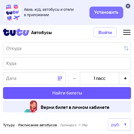
Авиа, ж/д, автобусы и отели
Установить
в приложении
Автобусы
Войти
1
пасс
Найти билеты
Верни билет в личном кабинете
Туту.ру
·
Расписание автобусов
·
Громадск → Уяр