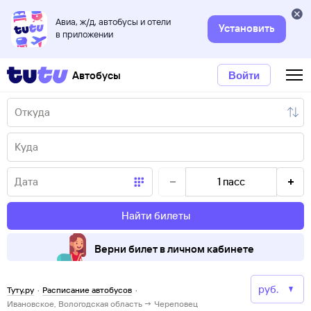
Авиа, ж/д, автобусы и отели
Установить
в приложении
Автобусы
Войти
1
пасс
Найти билеты
Верни билет в личном кабинете
Туту.ру
·
Расписание автобусов
·
Ивановское, Вологодская область → Череповец