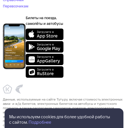
Перевозчикам
Билеты на поезда,
самолёты и автобусы
Данные, используемые на сайте Туту.ру, включая стоимость электронных
авиа- и ж/д билетов, электронных билетов на автобусы и туристского
продукта, а также расписание самолетов, поездов, электропоездов
и автобусов взяты из официальных источников. Туристский продукт,
Мы используем cookies для более удобной работы
электронные авиа- и ж/д билеты, электронные билеты на автобусы
предоставляются партнерами Туту.ру и их стоимость указана с учетом
с сайтом.
Подробнее
сервисного сбора Туту.ру. Окончательную сумму можно увидеть на шаге