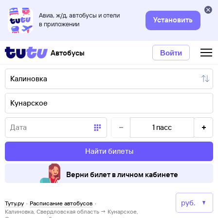
Авиа, ж/д, автобусы и отели
Установить
в приложении
Автобусы
Войти
1
пасс
Найти билеты
Верни билет в личном кабинете
Туту.ру
·
Расписание автобусов
·
Калиновка, Свердловская область → Кунарское,