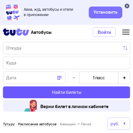
Авиа, ж/д, автобусы и отели
Установить
в приложении
Автобусы
Войти
1
пасс
Найти билеты
Верни билет в личном кабинете
Туту.ру
·
Расписание автобусов
·
Камышин → Пенза