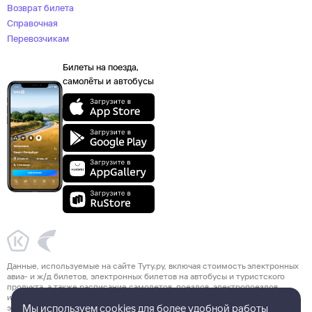
Возврат билета
Справочная
Перевозчикам
Билеты на поезда,
самолёты и автобусы
Данные, используемые на сайте Туту.ру, включая стоимость электронных
авиа- и ж/д билетов, электронных билетов на автобусы и туристского
продукта, а также расписание самолетов, поездов, электропоездов
и автобусов взяты из официальных источников. Туристский продукт,
Мы используем cookies для более удобной работы
электронные авиа- и ж/д билеты, электронные билеты на автобусы