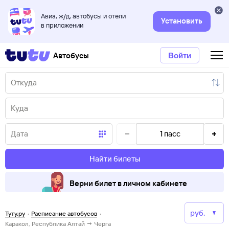
Авиа, ж/д, автобусы и отели
Установить
в приложении
Автобусы
Войти
1
пасс
Найти билеты
Верни билет в личном кабинете
Туту.ру
·
Расписание автобусов
·
Каракол, Республика Алтай → Черга