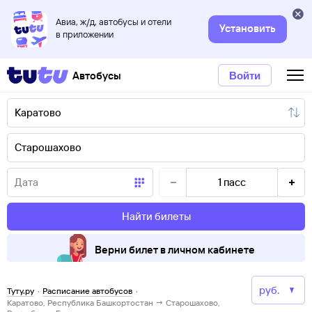
Авиа, ж/д, автобусы и отели
Установить
в приложении
Автобусы
Войти
1
пасс
Найти билеты
Верни билет в личном кабинете
Туту.ру
·
Расписание автобусов
·
Каратово, Республика Башкортостан → Старошахово,