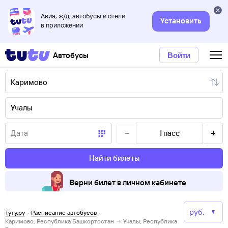
Авиа, ж/д, автобусы и отели
Установить
в приложении
Автобусы
Войти
1
пасс
Найти билеты
Верни билет в личном кабинете
Туту.ру
·
Расписание автобусов
·
Каримово, Республика Башкортостан → Учалы, Республика