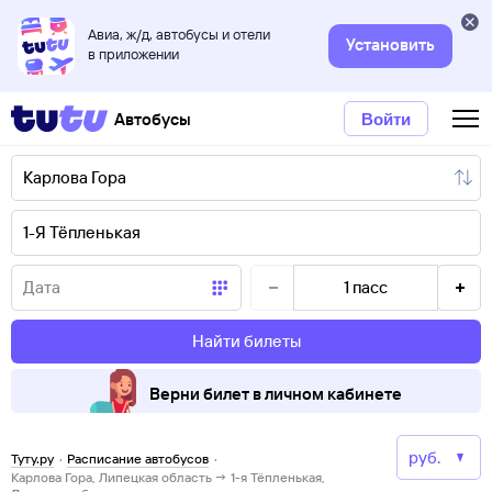
Авиа, ж/д, автобусы и отели
Установить
в приложении
Автобусы
Войти
1
пасс
Найти билеты
Верни билет в личном кабинете
Туту.ру
·
Расписание автобусов
·
Карлова Гора, Липецкая область → 1-я Тёпленькая,