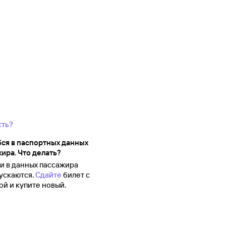
сть?
ся в паспортных данных
ира. Что делать?
 в данных пассажира
ускаются.
Сдайте
билет с
й и купите новый.