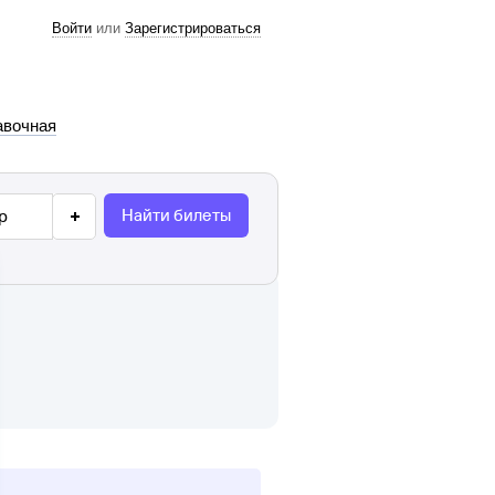
Войти
или
Зарегистрироваться
авочная
Найти билеты
р