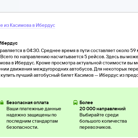
се
из
Касимова
в
Ибердус
 Ибердус
авляется в 04:30. Среднее время в пути составляет около 59 
 Всего по направлению насчитывается 5 рейсов. Здесь вы може
мова в Ибердус. Кроме просмотра актуальной стоимости вы м
нии движения междугородних автобусов. Для некоторых пер
и купить лучший автобусный билет Касимов — Ибердус из пред
Безопасная оплата
Более
Ваши платежные данные
20 000 направлений
надежно защищены по
Выбирайте среди
последним стандартам
большого количества
безопасности.
перевозчиков.