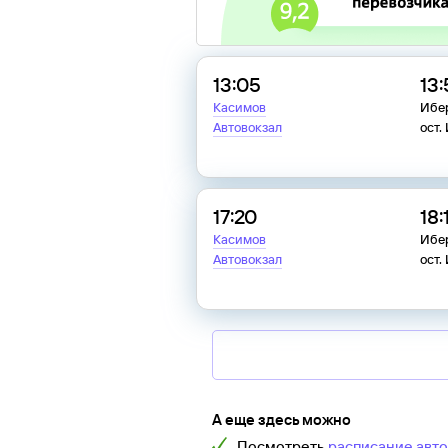
13:05
13:
Касимов
Ибер
Автовокзал
ост.
17:20
18:
Касимов
Ибер
Автовокзал
ост.
А еще здесь можно
Посмотреть
расписание авт