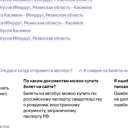
обусов
Ибердус, Рязанская область
–
Касимов
са
Касимов
–
Ибердус, Рязанская область
са
Ибердус, Рязанская область
–
Касимов
обусов
Касимов
обусов
Ибердус, Рязанская область
 Откуда и когда отправится автобус?
👛 А скидки на билеты е
По каким документам можно купить
Я ошиб
билет на сайте?
пассаж
зать
Билеты на автобус можно купить по:
Ошибки
нет,
российскому паспорту, свидетельству
не доп
о
рождении, иностранному
ошибко
документу, заграничному
паспорту
РФ.
ветов