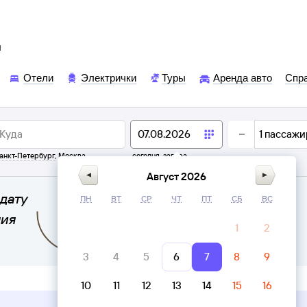
ы
Отели
Электрички
Туры
Аренда авто
Спр
1
пассажи
анкт-Петербург
,
Москва
сегодня,
завтра
Август 2026
дату
ПН
ВТ
СР
ЧТ
ПТ
СБ
ВС
ния
1
2
3
4
5
6
7
8
9
10
11
12
13
14
15
16
Верни билет в личном кабинете