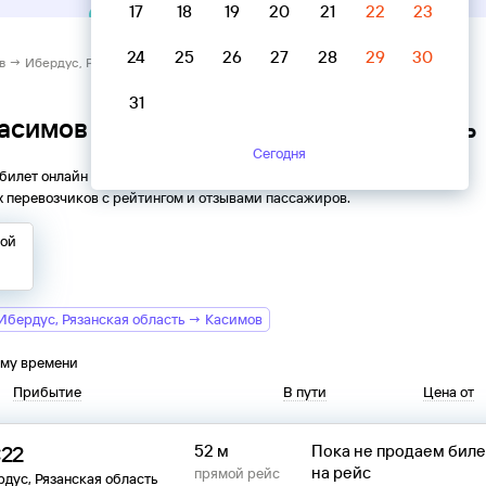
17
18
19
20
21
22
23
24
25
26
27
28
29
30
в → Ибердус, Рязанская область
31
Касимов → Ибердус, Рязанская область
Сегодня
 билет онлайн на автобус из
Касимова
в
Ибердус
. Все
 перевозчиков с рейтингом и отзывами пассажиров.
той
Ибердус, Рязанская область → Касимов
ому времени
Прибытие
В пути
Цена от
:22
52 м
Пока не продаем бил
на рейс
прямой рейс
дус, Рязанская область