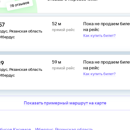
57
52 м
Пока не продаем бил
на рейс
прямой рейс
дус, Рязанская область
Как купить билет?
 Ибердус
19
59 м
Пока не продаем бил
на рейс
прямой рейс
дус, Рязанская область
Как купить билет?
 Ибердус
Показать примерный маршрут на карте
обусов
Касимов
–
Ибердус, Рязанская область