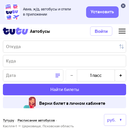
Авиа, ж/д, автобусы и отели
Установить
в приложении
Автобусы
Войти
1
пасс
Найти билеты
Верни билет в личном кабинете
Туту.ру
·
Расписание автобусов
·
Каспля-1 → Церковище, Псковская область