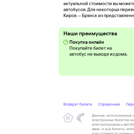
актуальной стоимости вы может
автобусов. Для некоторых перев
Киров — Брянск из представленн
Наши преимущества
Покупка онлайн
Покупайте билет на
автобус не выходя из дома.
Возврат билета
Справочная
Пер
Данные, используемые на
электронных билетов на 
электропоездов и автоб
авиа- и ж/д билеты, эл
и их стоимость указана