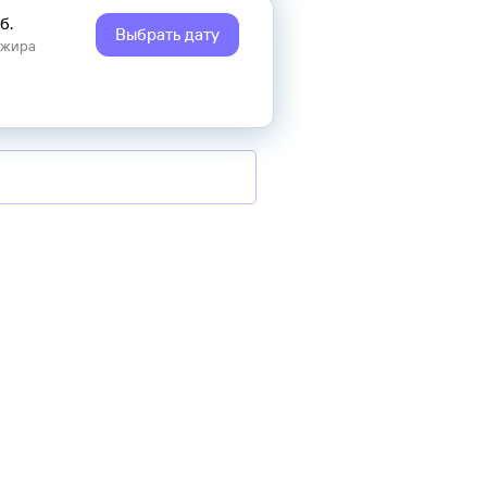
б.
Выбрать дату
ажира