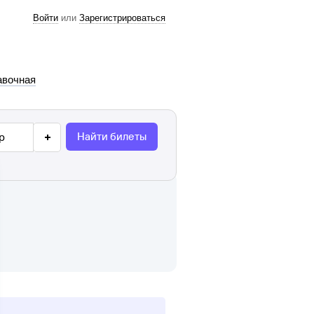
Войти
или
Зарегистрироваться
авочная
Найти билеты
р