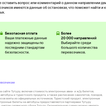
е оставить вопрос или комментарий о данном направлении д
озчиков имеются данные об остановках, что поможет найти и 
ых.
Безопасная оплата
Более
Ваши платежные данные
20 000 направлений
надежно защищены по
Выбирайте среди
последним стандартам
большого количества
безопасности.
перевозчиков.
евозчикам
 сайте Туту.ру, включая стоимость электронных авиа- и ж/д билетов,
автобусы и туристского продукта, а также расписание самолетов, поездов,
усов взяты из официальных источников. Туристский продукт, электронные
ектронные билеты на автобусы предоставляются партнерами Туту.ру
 с учетом сервисного сбора Туту.ру. Окончательную сумму можно увидеть