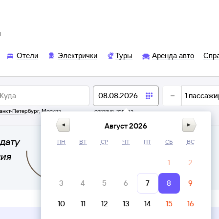
ы
Отели
Электрички
Туры
Аренда авто
Спр
1
пассажи
анкт-Петербург
,
Москва
сегодня,
завтра
Август 2026
дату
ПН
ВТ
СР
ЧТ
ПТ
СБ
ВС
ния
1
2
3
4
5
6
7
8
9
10
11
12
13
14
15
16
Верни билет в личном кабинете