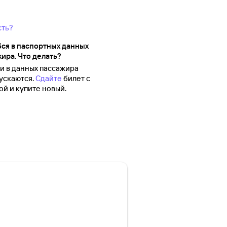
сть?
ся в паспортных данных
ира. Что делать?
 в данных пассажира
ускаются.
Сдайте
билет с
й и купите новый.