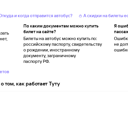
 Откуда и когда отправится автобус?
👛 А скидки на билеты е
По каким документам можно купить
Я ошиб
билет на сайте?
пассаж
зать
Билеты на автобус можно купить по:
Ошибки
нет,
российскому паспорту, свидетельству
не доп
о
рождении, иностранному
ошибко
документу, заграничному
паспорту
РФ.
ветов
о том, как работает Туту