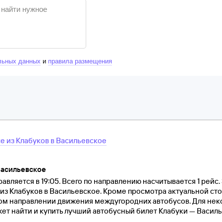
льных данных
и
правила размещения
се
из
Клабуков
в
Васильевское
Васильевское
авляется в 19:05. Всего по направлению насчитывается 1 рейс.
из Клабуков в Васильевское. Кроме просмотра актуальной ст
ом направлении движения междугородних автобусов. Для нек
жет найти и купить лучший автобусный билет Клабуки — Васил