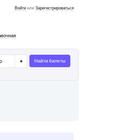
Войти
или
Зарегистрироваться
авочная
Найти билеты
р