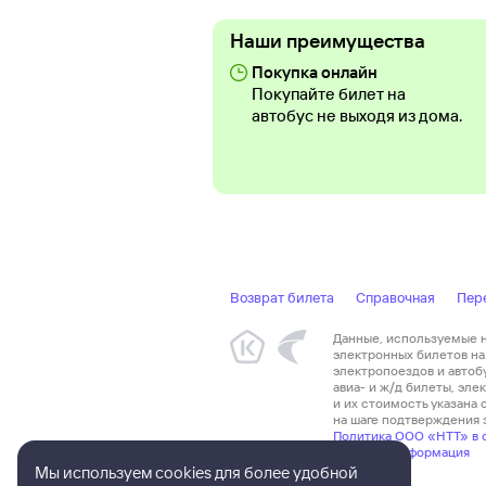
Наши преимущества
Покупка онлайн
Покупайте билет на
автобус не выходя из дома.
Возврат билета
Справочная
Пер
Данные, используемые на
электронных билетов на 
электропоездов и автоб
авиа- и ж/д билеты, эл
и их стоимость указана
на шаге подтверждения з
Политика ООО «НТТ» в 
Правовая информация
Мы используем cookies для более удобной