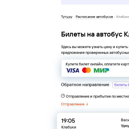
Туту.ру
·
Расписание автобусов
·
Клабук
Билеты на автобус 
Здесь вы можете узнать цену и купить
предложения проверенных автобусных
Купите билет онлайн, оплатите кар
Обратное направление
билеты 
Отправление и прибытие по местн
Отправление
↓
19:05
Васи
Удм
Клабуки