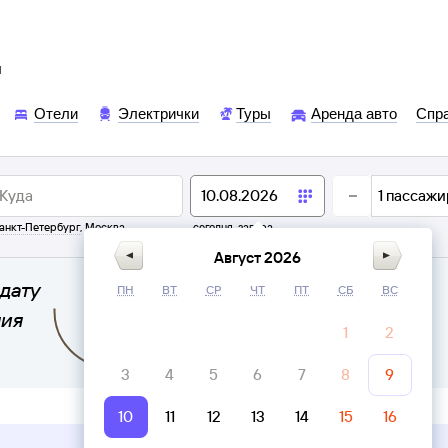
ы
Отели
Электрички
Туры
Аренда авто
Спр
1
пассажи
анкт-Петербург
,
Москва
сегодня,
завтра
Август 2026
дату
ПН
ВТ
СР
ЧТ
ПТ
СБ
ВС
ния
1
2
3
4
5
6
7
8
9
10
11
12
13
14
15
16
Верни билет в личном кабинете