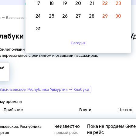
17
18
19
20
21
22
23
24
25
26
27
28
29
30
и → Васильевское, Республика Удмуртия
31
Клабуки → Васильевское, Республика У
Сегодня
 билет онлайн на автобус из
Клабуков
в
Васильевское
. Все
 перевозчиков с рейтингом и отзывами пассажиров.
той
Васильевское, Республика Удмуртия → Клабуки
ому времени
Прибытие
В пути
Цена от
неизвестно
Пока не продаем бил
льевское, Республика
на рейс
уртия
прямой рейс