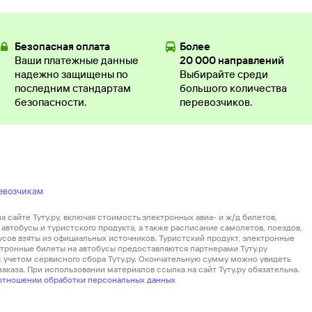
Безопасная оплата
Более
Ваши платежные данные
20 000 направлений
надежно защищены по
Выбирайте среди
последним стандартам
большого количества
безопасности.
перевозчиков.
евозчикам
 сайте Туту.ру, включая стоимость электронных авиа- и ж/д билетов,
автобусы и туристского продукта, а также расписание самолетов, поездов,
усов взяты из официальных источников. Туристский продукт, электронные
ектронные билеты на автобусы предоставляются партнерами Туту.ру
 с учетом сервисного сбора Туту.ру. Окончательную сумму можно увидеть
аказа. При использовании материалов ссылка на сайт Туту.ру обязательна.
отношении обработки персональных данных