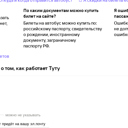
 Откуда и когда отправится автобус?
👛 А скидки на билеты е
По каким документам можно купить
Я ошиб
билет на сайте?
пассаж
зать
Билеты на автобус можно купить по:
Ошибки
нет,
российскому паспорту, свидетельству
не доп
о
рождении, иностранному
ошибко
документу, заграничному
паспорту
РФ.
ветов
о том, как работает Туту
можно не указывать
 придёт на вашу эл.почту