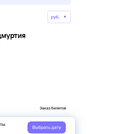
дмуртия
Заказ билетов
еты
Выбрать дату