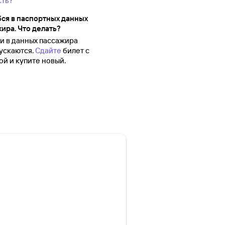
сть?
ся в паспортных данных
ира. Что делать?
 в данных пассажира
ускаются.
Сдайте
билет с
й и купите новый.