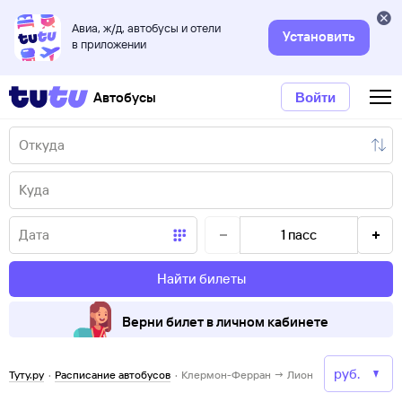
Авиа, ж/д, автобусы и отели
Установить
в приложении
Автобусы
Войти
1
пасс
Найти билеты
Верни билет в личном кабинете
Туту.ру
·
Расписание автобусов
·
Клермон-Ферран → Лион