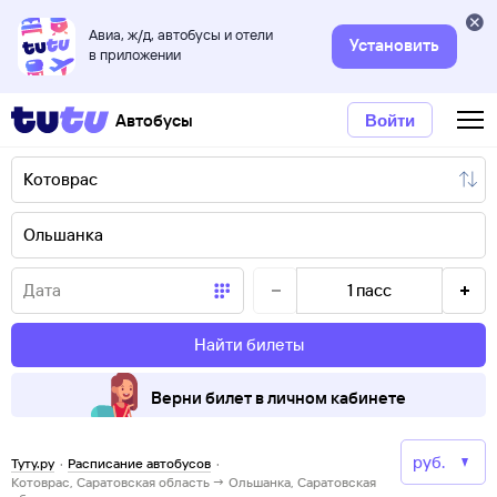
Авиа, ж/д, автобусы и отели
Установить
в приложении
Автобусы
Войти
1
пасс
Найти билеты
Верни билет в личном кабинете
Туту.ру
·
Расписание автобусов
·
Котоврас, Саратовская область → Ольшанка, Саратовская