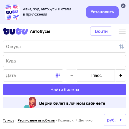
Авиа, ж/д, автобусы и отели
Установить
в приложении
Автобусы
Войти
1
пасс
Найти билеты
Верни билет в личном кабинете
Туту.ру
·
Расписание автобусов
·
Козельск → Детчино