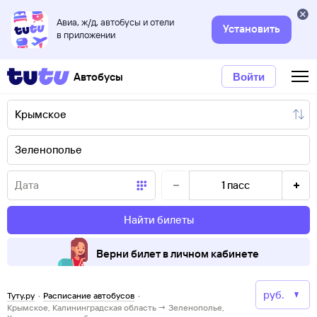
Авиа, ж/д, автобусы и отели
Установить
в приложении
Автобусы
Войти
1
пасс
Найти билеты
Верни билет в личном кабинете
Туту.ру
·
Расписание автобусов
·
Крымское, Калининградская область → Зеленополье,