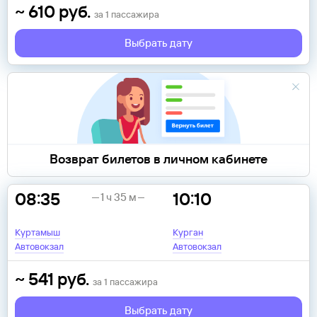
~
610
руб.
за
1
пассажира
Выбрать дату
Возврат билетов в личном кабинете
08:35
10:10
1 ч 35 м
Куртамыш
Курган
Автовокзал
Автовокзал
~
541
руб.
за
1
пассажира
Выбрать дату