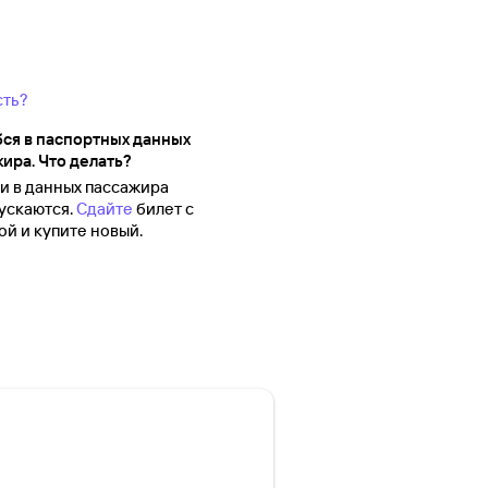
сть?
ся в паспортных данных
ира. Что делать?
 в данных пассажира
ускаются.
Сдайте
билет с
й и купите новый.