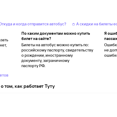
 Откуда и когда отправится автобус?
👛 А скидки на билеты е
По каким документам можно купить
Я ошиб
билет на сайте?
пассаж
зать
Билеты на автобус можно купить по:
Ошибки
нет,
российскому паспорту, свидетельству
не доп
о
рождении, иностранному
ошибко
документу, заграничному
паспорту
РФ.
ветов
о том, как работает Туту