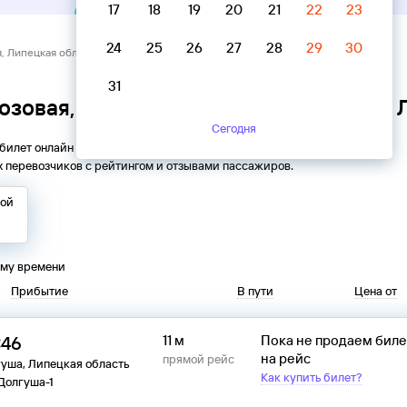
17
18
19
20
21
22
23
24
25
26
27
28
29
30
, Липецкая область → Долгуша, Липецкая область
31
озовая, Липецкая область → Долгуша, 
Сегодня
 билет онлайн на автобус из
Лозовой
в
Долгушу
. Все
 перевозчиков с рейтингом и отзывами пассажиров.
той
ому времени
Прибытие
В пути
Цена от
:46
11 м
Пока не продаем бил
на рейс
прямой рейс
уша, Липецкая область
Как купить билет?
 Долгуша-1