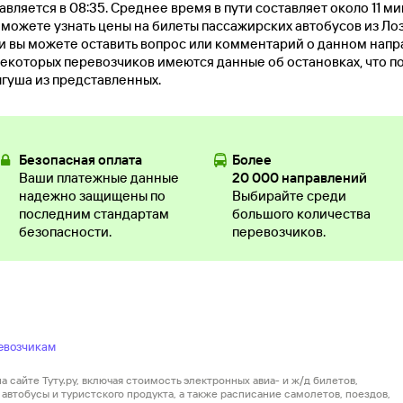
вляется в 08:35. Среднее время в пути составляет около 11 ми
ы можете узнать цены на билеты пассажирских автобусов из Ло
и вы можете оставить вопрос или комментарий о данном нап
екоторых перевозчиков имеются данные об остановках, что п
гуша из представленных.
Безопасная оплата
Более
Ваши платежные данные
20 000 направлений
надежно защищены по
Выбирайте среди
последним стандартам
большого количества
безопасности.
перевозчиков.
евозчикам
 сайте Туту.ру, включая стоимость электронных авиа- и ж/д билетов,
автобусы и туристского продукта, а также расписание самолетов, поездов,