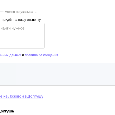
можно не указывать
 придёт на вашу эл.почту
льных данных
и
правила размещения
се
из
Лозовой
в
Долгушу
Долгуша