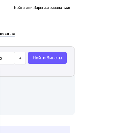
Войти
или
Зарегистрироваться
авочная
Найти билеты
р