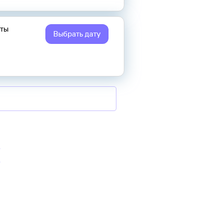
еты
Выбрать дату
ь
ь