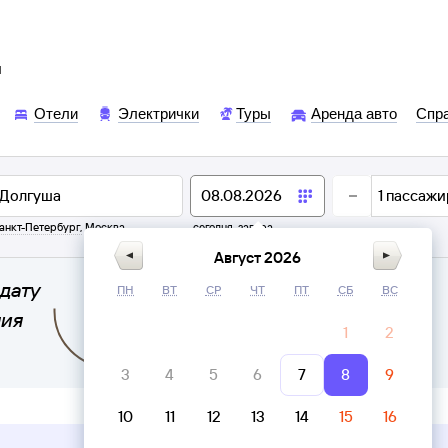
ы
Отели
Электрички
Туры
Аренда авто
Спр
1
пассажи
анкт-Петербург
,
Москва
сегодня,
завтра
Август 2026
дату
ПН
ВТ
СР
ЧТ
ПТ
СБ
ВС
ния
1
2
3
4
5
6
7
8
9
10
11
12
13
14
15
16
Верни билет в личном кабинете