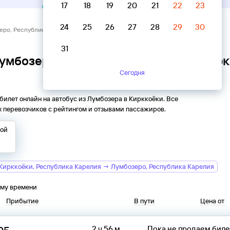
17
18
19
20
21
22
23
24
25
26
27
28
29
30
еро, Республика Карелия → Кирккоёки, Республика Карелия
31
Лумбозеро, Республика Карелия → Кирк
Сегодня
 билет онлайн на автобус из
Лумбозера
в
Кирккоёки
. Все
 перевозчиков с рейтингом и отзывами пассажиров.
той
Кирккоёки, Республика Карелия → Лумбозеро, Республика Карелия
ому времени
Прибытие
В пути
Цена от
2 ч 56 м
Пока не продаем бил