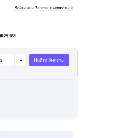
Войти
или
Зарегистрироваться
авочная
Найти билеты
р