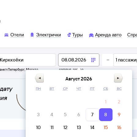
ы
Отели
Электрички
Туры
Аренда авто
Спр
1
пассажи
анкт-Петербург
,
Москва
сегодня,
завтра
Август 2026
дату
ПН
ВТ
СР
ЧТ
ПТ
СБ
ВС
ния
1
2
3
4
5
6
7
8
9
10
11
12
13
14
15
16
Верни билет в личном кабинете