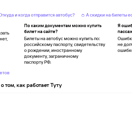
 Откуда и когда отправится автобус?
👛 А скидки на билеты е
По каким документам можно купить
Я ошиб
билет на сайте?
пассаж
зать
Билеты на автобус можно купить по:
Ошибки
нет,
российскому паспорту, свидетельству
не доп
о
рождении, иностранному
ошибко
документу, заграничному
паспорту
РФ.
ветов
о том, как работает Туту