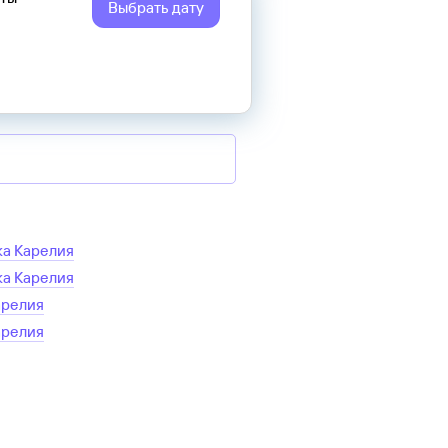
Выбрать дату
ка Карелия
ка Карелия
арелия
арелия