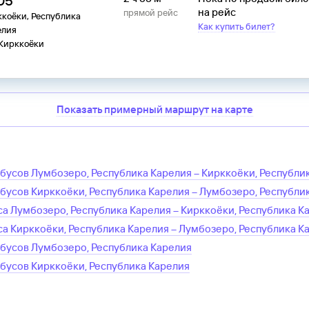
:05
на рейс
прямой рейс
коёки, Республика
Как купить билет?
елия
 Кирккоёки
Показать примерный маршрут на карте
обусов
Лумбозеро, Республика Карелия
–
Кирккоёки, Республи
обусов
Кирккоёки, Республика Карелия
–
Лумбозеро, Республи
са
Лумбозеро, Республика Карелия
–
Кирккоёки, Республика К
са
Кирккоёки, Республика Карелия
–
Лумбозеро, Республика К
обусов
Лумбозеро, Республика Карелия
обусов
Кирккоёки, Республика Карелия