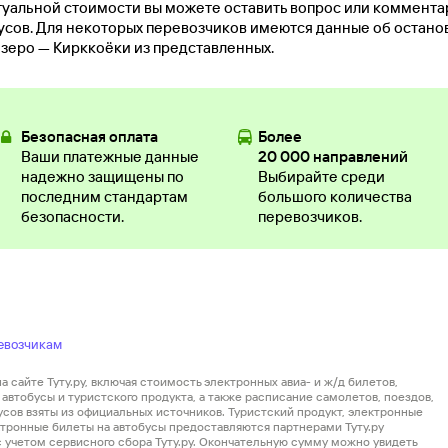
туальной стоимости вы можете оставить вопрос или коммент
ов. Для некоторых перевозчиков имеются данные об остановк
зеро — Кирккоёки из представленных.
Безопасная оплата
Более
Ваши платежные данные
20 000 направлений
надежно защищены по
Выбирайте среди
последним стандартам
большого количества
безопасности.
перевозчиков.
евозчикам
 сайте Туту.ру, включая стоимость электронных авиа- и ж/д билетов,
автобусы и туристского продукта, а также расписание самолетов, поездов,
усов взяты из официальных источников. Туристский продукт, электронные
ектронные билеты на автобусы предоставляются партнерами Туту.ру
 с учетом сервисного сбора Туту.ру. Окончательную сумму можно увидеть