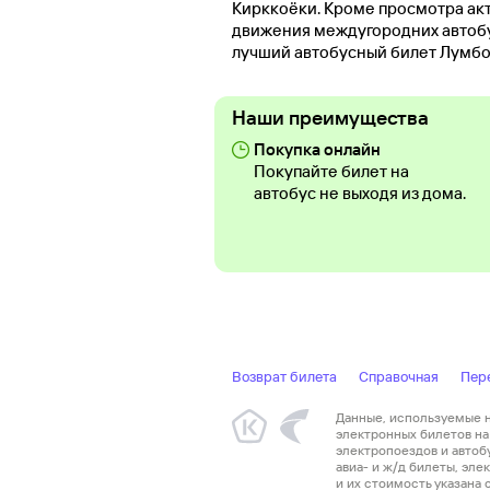
Кирккоёки. Кроме просмотра ак
движения междугородних автобус
лучший автобусный билет Лумбо
Наши преимущества
Покупка онлайн
Покупайте билет на
автобус не выходя из дома.
Возврат билета
Справочная
Пер
Данные, используемые на
электронных билетов на 
электропоездов и автоб
авиа- и ж/д билеты, эл
и их стоимость указана