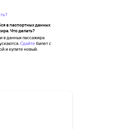
сть?
ся в паспортных данных
ира. Что делать?
 в данных пассажира
ускаются.
Сдайте
билет с
й и купите новый.