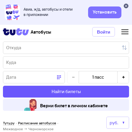
Авиа, ж/д, автобусы и отели
Установить
в приложении
Автобусы
Войти
1
пасс
Найти билеты
Верни билет в личном кабинете
Туту.ру
·
Расписание автобусов
·
Межводное → Черноморское