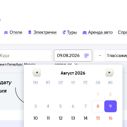
ы
Отели
Электрички
Туры
Аренда авто
Спр
1
пассажи
анкт-Петербург
,
Москва
сегодня,
завтра
Август 2026
дату
ПН
ВТ
СР
ЧТ
ПТ
СБ
ВС
ния
1
2
3
4
5
6
7
8
9
10
11
12
13
14
15
16
Верни билет в личном кабинете