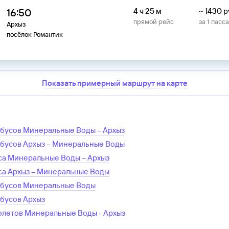
16:50
4 ч 25 м
~
1430
р
прямой рейс
за
1
пасс
Архыз
посёлок Романтик
Показать примерный маршрут на карте
обусов
Минеральные Воды
–
Архыз
обусов
Архыз
–
Минеральные Воды
са
Минеральные Воды
–
Архыз
са
Архыз
–
Минеральные Воды
обусов
Минеральные Воды
обусов
Архыз
олетов
Минеральные Воды
-
Архыз