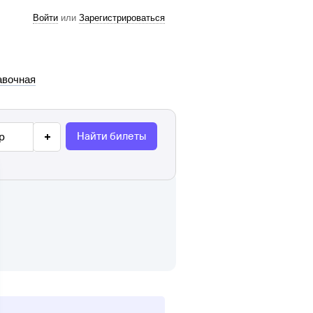
Войти
или
Зарегистрироваться
авочная
Найти билеты
р