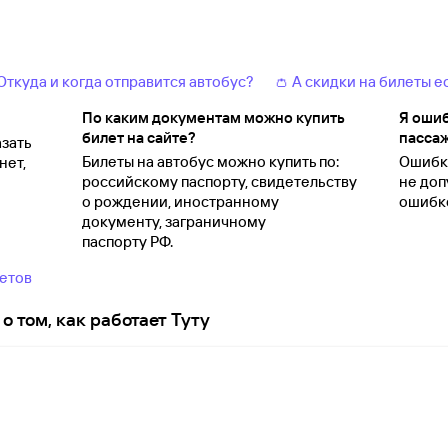
 Откуда и когда отправится автобус?
👛 А скидки на билеты е
По каким документам можно купить
Я ошиб
билет на сайте?
пассаж
зать
Билеты на автобус можно купить по:
Ошибки
нет,
российскому паспорту, свидетельству
не доп
о
рождении, иностранному
ошибко
документу, заграничному
паспорту
РФ.
ветов
о том, как работает Туту