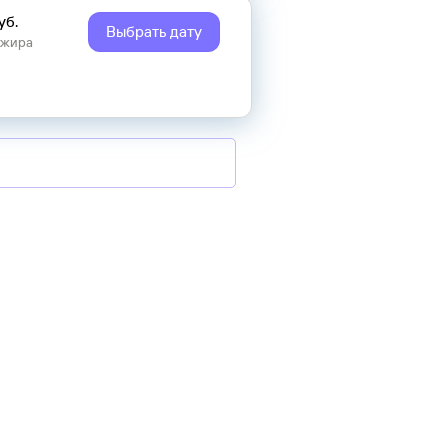
уб.
Выбрать дату
ажира