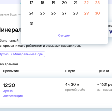
17
18
19
20
21
22
23
24
25
26
27
28
29
30
льные Воды → Архыз
31
Ку
 Минеральные Воды → Архыз
Сегодня
 билет онлайн на автобус из
Минеральных Вод
в
Архыз
. Все
 перевозчиков с рейтингом и отзывами пассажиров.
Архыз → Минеральные Воды
ому времени
Прибытие
В пути
Цена от
12:30
4 ч 30 м
~
1631
ру
прямой рейс
за
1
пасс
Архыз
Автостанция