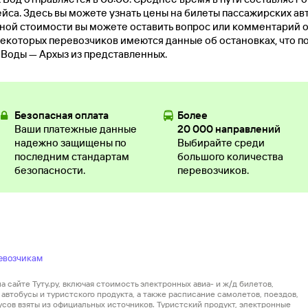
йса. Здесь вы можете узнать цены на билеты пассажирских ав
ьной стоимости вы можете оставить вопрос или комментарий
екоторых перевозчиков имеются данные об остановках, что п
Воды — Архыз из представленных.
Безопасная оплата
Более
Ваши платежные данные
20 000 направлений
надежно защищены по
Выбирайте среди
последним стандартам
большого количества
безопасности.
перевозчиков.
евозчикам
 сайте Туту.ру, включая стоимость электронных авиа- и ж/д билетов,
автобусы и туристского продукта, а также расписание самолетов, поездов,
усов взяты из официальных источников. Туристский продукт, электронные