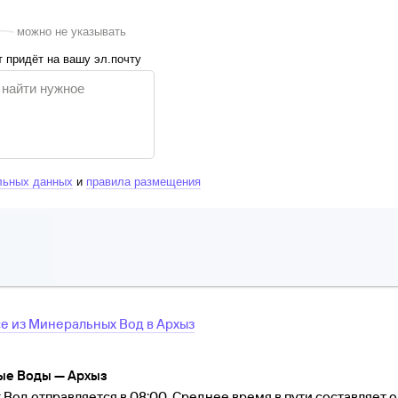
можно не указывать
 придёт на вашу эл.почту
льных данных
и
правила размещения
се
из
Минеральных Вод
в
Архыз
ые Воды — Архыз
од отправляется в 08:00. Среднее время в пути составляет ок