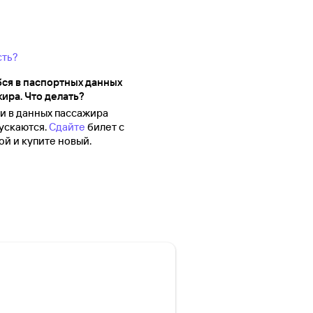
сть?
ся в паспортных данных
ира. Что делать?
 в данных пассажира
ускаются.
Сдайте
билет с
й и купите новый.