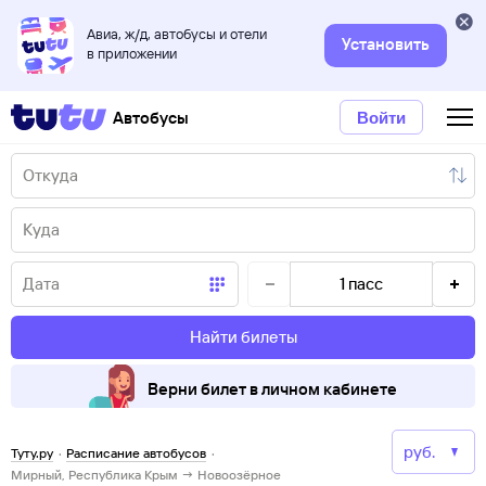
Авиа, ж/д, автобусы и отели
Установить
в приложении
Автобусы
Войти
1
пасс
Найти билеты
Верни билет в личном кабинете
Туту.ру
·
Расписание автобусов
·
Мирный, Республика Крым → Новоозёрное