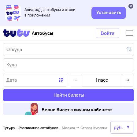
Авиа, ж/д, автобусы и отели
Установить
в приложении
Автобусы
Войти
1
пасс
Найти билеты
Верни билет в личном кабинете
Туту.ру
·
Расписание автобусов
·
Москва → Старая Купавна