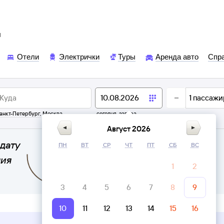
ы
Отели
Электрички
Туры
Аренда авто
Спр
1
пассажи
анкт-Петербург
,
Москва
сегодня,
завтра
Август 2026
дату
ПН
ВТ
СР
ЧТ
ПТ
СБ
ВС
ния
1
2
3
4
5
6
7
8
9
10
11
12
13
14
15
16
Верни билет в личном кабинете