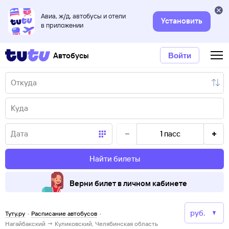
Авиа, ж/д, автобусы и отели
Установить
в приложении
Автобусы
Войти
1
пасс
Найти билеты
Верни билет в личном кабинете
Туту.ру
·
Расписание автобусов
·
Нагайбакский → Куликовский, Челябинская область