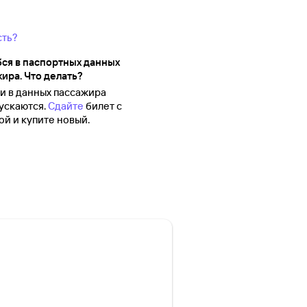
сть?
ся в паспортных данных
ира. Что делать?
 в данных пассажира
ускаются.
Сдайте
билет с
й и купите новый.