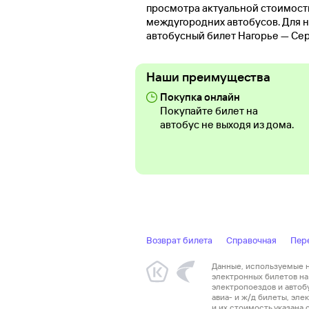
просмотра актуальной стоимост
междугородних автобусов. Для н
автобусный билет Нагорье — Сер
Наши преимущества
Покупка онлайн
Покупайте билет на
автобус не выходя из дома.
Возврат билета
Справочная
Пер
Данные, используемые на
электронных билетов на 
электропоездов и автоб
авиа- и ж/д билеты, эл
и их стоимость указана