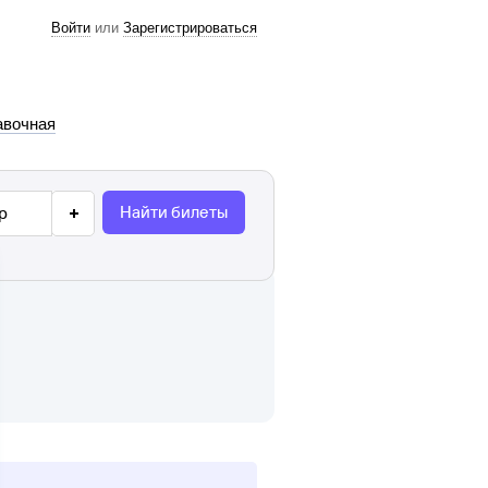
Войти
или
Зарегистрироваться
авочная
Найти билеты
р