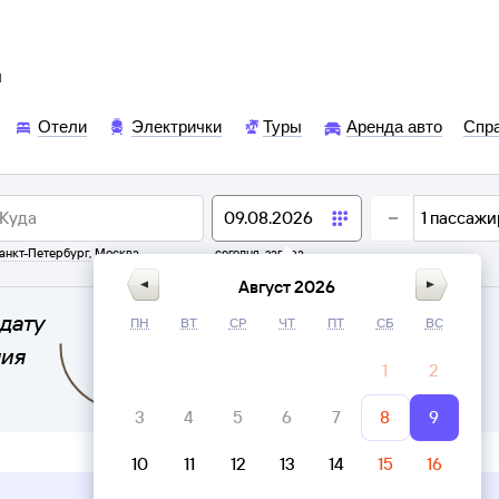
ы
Отели
Электрички
Туры
Аренда авто
Спр
1
пассажи
анкт-Петербург
,
Москва
сегодня,
завтра
Август 2026
дату
ПН
ВТ
СР
ЧТ
ПТ
СБ
ВС
ния
1
2
3
4
5
6
7
8
9
10
11
12
13
14
15
16
Верни билет в личном кабинете