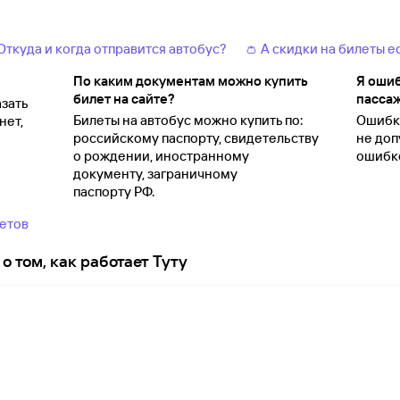
 Откуда и когда отправится автобус?
👛 А скидки на билеты е
По каким документам можно купить
Я ошиб
билет на сайте?
пассаж
зать
Билеты на автобус можно купить по:
Ошибки
нет,
российскому паспорту, свидетельству
не доп
о
рождении, иностранному
ошибко
документу, заграничному
паспорту
РФ.
ветов
о том, как работает Туту