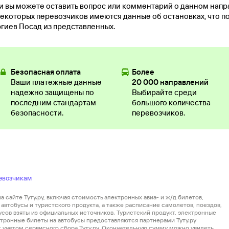
и вы можете оставить вопрос или комментарий о данном нап
екоторых перевозчиков имеются данные об остановках, что п
гиев Посад из представленных.
Безопасная оплата
Более
Ваши платежные данные
20 000 направлений
надежно защищены по
Выбирайте среди
последним стандартам
большого количества
безопасности.
перевозчиков.
евозчикам
 сайте Туту.ру, включая стоимость электронных авиа- и ж/д билетов,
автобусы и туристского продукта, а также расписание самолетов, поездов,
усов взяты из официальных источников. Туристский продукт, электронные
ектронные билеты на автобусы предоставляются партнерами Туту.ру
 с учетом сервисного сбора Туту.ру. Окончательную сумму можно увидеть