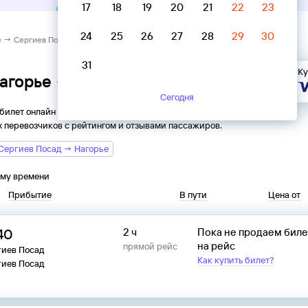
17
18
19
20
21
22
23
24
25
26
27
28
29
30
е → Сергиев Посад
31
Ку
Нагорье → Сергиев Посад
Сегодня
 билет онлайн на автобус из
Нагорья
в
Сергиев Посад
. Все
 перевозчиков с рейтингом и отзывами пассажиров.
Сергиев Посад → Нагорье
ому времени
Прибытие
В пути
Цена от
40
2 ч
Пока не продаем бил
на рейс
прямой рейс
гиев Посад
Как купить билет?
гиев Посад