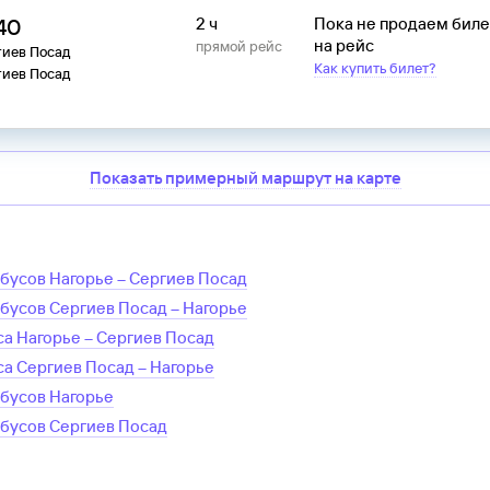
:40
2 ч
Пока не продаем бил
на рейс
прямой рейс
гиев Посад
Как купить билет?
гиев Посад
Показать примерный маршрут на карте
обусов
Нагорье
–
Сергиев Посад
обусов
Сергиев Посад
–
Нагорье
са
Нагорье
–
Сергиев Посад
са
Сергиев Посад
–
Нагорье
обусов
Нагорье
обусов
Сергиев Посад