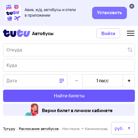
Авиа, ж/д, автобусы и отели
Установить
в приложении
Автобусы
Войти
1
пасс
Найти билеты
Верни билет в личном кабинете
Туту.ру
·
Расписание автобусов
·
Нестеров → Калининград