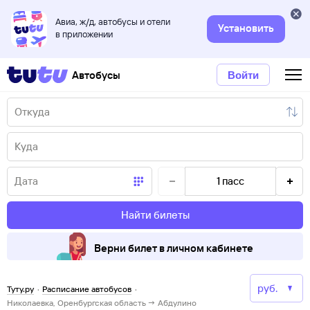
Авиа, ж/д, автобусы и отели
Установить
в приложении
Автобусы
Войти
1
пасс
Найти билеты
Верни билет в личном кабинете
Туту.ру
·
Расписание автобусов
·
Николаевка, Оренбургская область → Абдулино