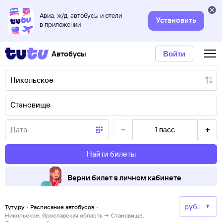
Авиа, ж/д, автобусы и отели
Установить
в приложении
Автобусы
Войти
1
пасс
Найти билеты
Верни билет в личном кабинете
Туту.ру
·
Расписание автобусов
·
Никольское, Ярославская область → Становище,