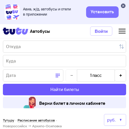
Авиа, ж/д, автобусы и отели
Установить
в приложении
Автобусы
Войти
1
пасс
Найти билеты
Верни билет в личном кабинете
Туту.ру
·
Расписание автобусов
·
Новороссийск → Архипо-Осиповка