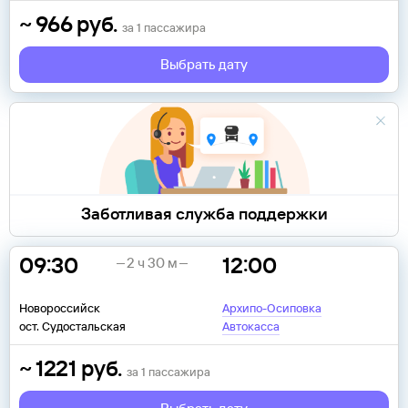
~
966
руб.
за
1
пассажира
Выбрать дату
Заботливая служба поддержки
09:30
12:00
2 ч 30 м
Новороссийск
Архипо-Осиповка
ост. Судостальская
Автокасса
~
1221
руб.
за
1
пассажира