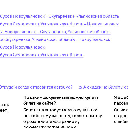
обусов
Новоульяновск
–
Скугареевка, Ульяновская область
обусов
Скугареевка, Ульяновская область
–
Новоульяновск
са
Новоульяновск
–
Скугареевка, Ульяновская область
са
Скугареевка, Ульяновская область
–
Новоульяновск
обусов
Новоульяновск
обусов
Скугареевка, Ульяновская область
 Откуда и когда отправится автобус?
👛 А скидки на билеты е
По каким документам можно купить
Я ошиб
билет на сайте?
пассаж
зать
Билеты на автобус можно купить по:
Ошибки
нет,
российскому паспорту, свидетельству
не доп
о
рождении, иностранному
ошибко
документу, заграничному