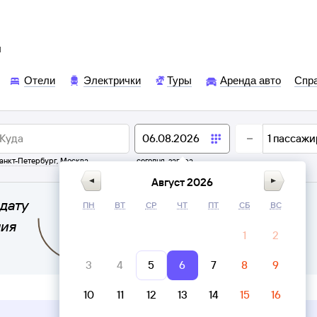
ы
Отели
Электрички
Туры
Аренда авто
Спр
1
пассажи
анкт-Петербург
,
Москва
сегодня,
завтра
Август 2026
дату
ПН
ВТ
СР
ЧТ
ПТ
СБ
ВС
ния
1
2
3
4
5
6
7
8
9
10
11
12
13
14
15
16
Верни билет в личном кабинете