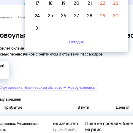
17
18
19
20
21
22
23
24
25
26
27
28
29
30
яновск → Скугареевка, Ульяновская область
31
Новоульяновск → Скугареевка, Ульянов
Сегодня
 билет онлайн на автобус из
Новоульяновска
в
Скугареевку
.
сных перевозчиков с рейтингом и отзывами пассажиров.
той
Скугареевка, Ульяновская область → Новоульяновск
ому времени
Прибытие
В пути
Цена от
неизвестно
Пока не продаем бил
ареевка, Ульяновская
на рейс
сть
прямой рейс