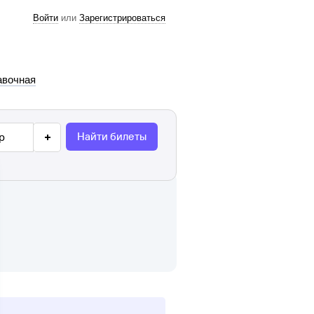
Войти
или
Зарегистрироваться
авочная
Найти билеты
р