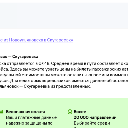
се
из
Новоульяновска
в
Скугареевку
вск — Скугареевка
а отправляется в 07:48. Среднее время в пути составляет око
йса. Здесь вы можете узнать цены на билеты пассажирских ав
актуальной стоимости вы можете оставить вопрос или коммен
ов. Для некоторых перевозчиков имеются данные об остановк
льяновск — Скугареевка из представленных.
Безопасная оплата
Более
Ваши платежные данные
20 000 направлений
надежно защищены по
Выбирайте среди