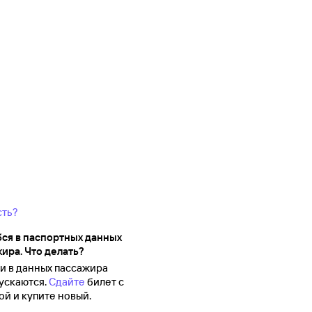
сть?
ся в паспортных данных
ира. Что делать?
 в данных пассажира
ускаются.
Сдайте
билет с
й и купите новый.