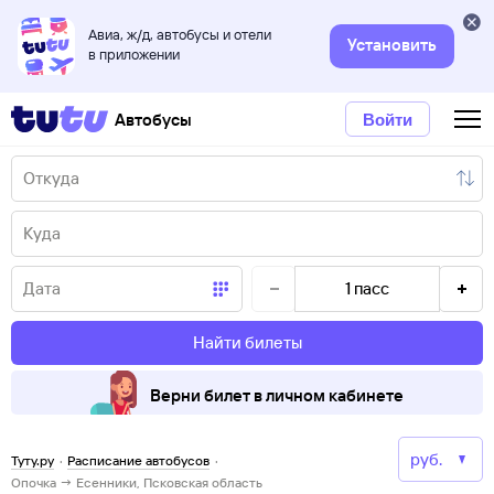
Авиа, ж/д, автобусы и отели
Установить
в приложении
Автобусы
Войти
1
пасс
Найти билеты
Верни билет в личном кабинете
Туту.ру
·
Расписание автобусов
·
Опочка → Есенники, Псковская область