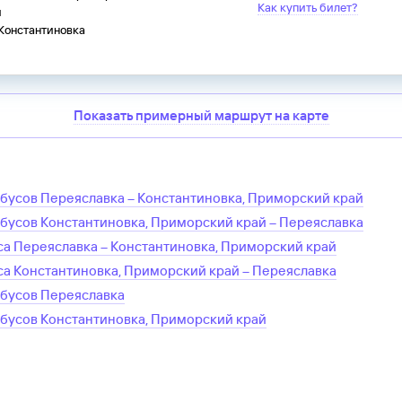
Как купить билет?
й
 Константиновка
Показать примерный маршрут на карте
обусов
Переяславка
–
Константиновка, Приморский край
обусов
Константиновка, Приморский край
–
Переяславка
са
Переяславка
–
Константиновка, Приморский край
са
Константиновка, Приморский край
–
Переяславка
обусов
Переяславка
обусов
Константиновка, Приморский край