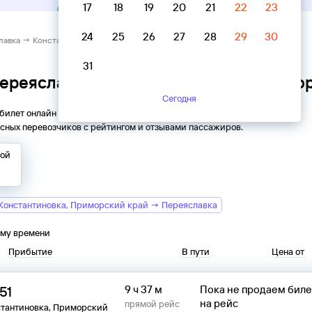
17
18
19
20
21
22
23
24
25
26
27
28
29
30
лавка → Константиновка, Приморский край
31
Переяславка → Константиновка, Примо
Сегодня
 билет онлайн на автобус из
Переяславки
в
Константиновку
.
сных перевозчиков с рейтингом и отзывами пассажиров.
той
Константиновка, Приморский край → Переяславка
ому времени
Прибытие
В пути
Цена от
51
9 ч 37 м
Пока не продаем бил
на рейс
прямой рейс
стантиновка, Приморский