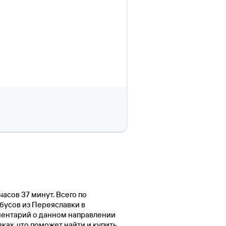
часов 37 минут. Всего по
бусов из Переяславки в
ментарий о данном направлении
ах, что поможет найти и купить