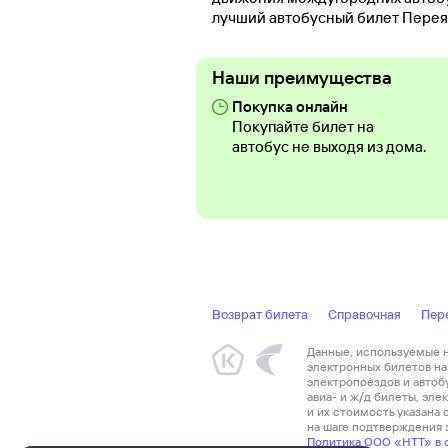
лучший автобусный билет Перея
Наши преимущества
Покупка онлайн
Покупайте билет на
автобус не выходя из дома.
Возврат билета
Справочная
Пер
Данные, используемые на
электронных билетов на 
электропоездов и автоб
авиа- и ж/д билеты, эл
и их стоимость указана
на шаге подтверждения з
Политика ООО «НТТ» в 