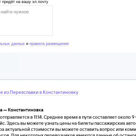
 придёт на вашу эл.почту
льных данных
и
правила размещения
се
из
Переяславки
в
Константиновку
а — Константиновка
тправляется в 11:14. Среднее время в пути составляет около 9 
йс. Здесь вы можете узнать цены на билеты пассажирских авто
ра актуальной стоимости вы можете оставить вопрос или ком
ов. Для некоторых перевозчиков имеются данные об остановк