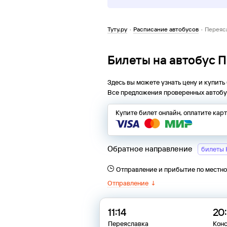
Туту.ру
·
Расписание автобусов
·
Переяс
Билеты на автобус 
Здесь вы можете узнать цену и купить
Все предложения проверенных автобу
Купите билет онлайн, оплатите кар
Обратное направление
билеты 
Отправление и прибытие по местн
Отправление
↓
11:14
20:
Переяславка
Кон