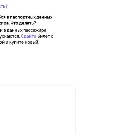
сть?
ся в паспортных данных
ира. Что делать?
 в данных пассажира
ускаются.
Сдайте
билет с
й и купите новый.