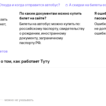
 Откуда и когда отправится автобус?
👛 А скидки на билеты е
По каким документам можно купить
Я ошиб
билет на сайте?
пассаж
зать
Билеты на автобус можно купить по:
Ошибки
нет,
российскому паспорту, свидетельству
не доп
о
рождении, иностранному
ошибко
документу, заграничному
паспорту
РФ.
ветов
о том, как работает Туту
можно не указывать