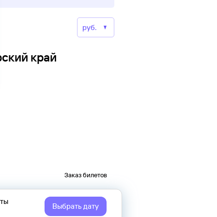
рский край
Заказ билетов
еты
Выбрать дату