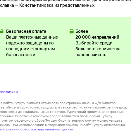
славка — Константиновка из представленных.
Безопасная оплата
Более
Ваши платежные данные
20 000 направлений
надежно защищены по
Выбирайте среди
последним стандартам
большого количества
безопасности.
перевозчиков.
евозчикам
 сайте Туту.ру, включая стоимость электронных авиа- и ж/д билетов,
автобусы и туристского продукта, а также расписание самолетов, поездов,
усов взяты из официальных источников. Туристский продукт, электронные
ектронные билеты на автобусы предоставляются партнерами Туту.ру
 с учетом сервисного сбора Туту.ру. Окончательную сумму можно увидеть
аказа. При использовании материалов ссылка на сайт Туту.ру обязательна.
отношении обработки персональных данных