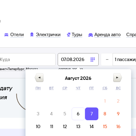
ы
Отели
Электрички
Туры
Аренда авто
Спр
1
пассажи
анкт-Петербург
,
Москва
сегодня,
завтра
Август 2026
дату
ПН
ВТ
СР
ЧТ
ПТ
СБ
ВС
ния
1
2
3
4
5
6
7
8
9
10
11
12
13
14
15
16
Верни билет в личном кабинете